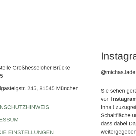
Instag
stelle Großhesseloher Brücke
@michas.lade
25
lgasteigstr. 245, 81545 München
Sie sehen gera
von
Instagra
NSCHUTZHINWEIS
Inhalt zuzugrei
Schaltfläche u
RESSUM
dass dabei Dat
weitergegeben
IE EINSTELLUNGEN