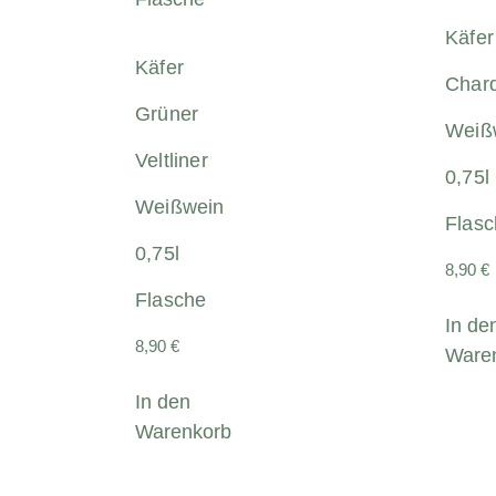
Käfer
Käfer
Char
Grüner
Weiß
Veltliner
0,75l
Weißwein
Flas
0,75l
8,90
€
Flasche
In de
8,90
€
Ware
In den
Warenkorb