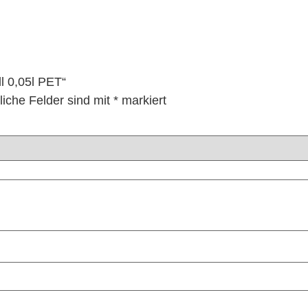
l 0,05l PET“
liche Felder sind mit
*
markiert