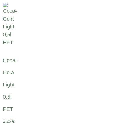
Coca-
Cola
Light
0,5l
PET
2,25
€